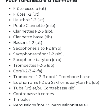
Pour l’orchestre d’harmonie
Flûte piccolo (ut)
Flûtes 1-2 (ut)
Hautbois 1-2 (ut)
Petite Clarinette (mib)
Clarinettes 1-2-3 (sib),
Clarinette basse (sib)
Bassons 1-2 (ut)
Saxophones alto 1-2 (mib)
Saxophones ténor 1-2 (sib),
Saxophone baryton (mib)
Trompettes 1-2-3 (sib)
Cors 1-2-3-4 (fa)
Trombones 1-2-3 dont 1 Trombone basse
Euphoniums 1-2 ou Saxhorns baryton 1-2 (sib)
Tuba (ut) et/ou Contrebasse (sib)
Contrebasse à cordes
Timbales
Percussions (pour 5 percussionnistes au